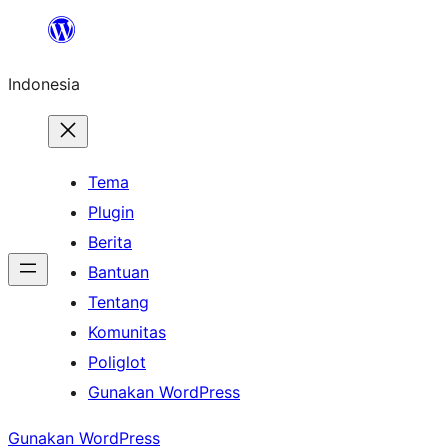
Lewati
ke
Indonesia
konten
Tema
Plugin
Berita
Bantuan
Tentang
Komunitas
Poliglot
Gunakan WordPress
Gunakan WordPress