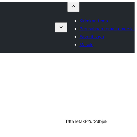
Kirimkan tema
Perusahaan tema komersial
Favorit saya
Masuk
Tata letak
Fitur
Subjek