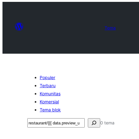
Tema
Populer
Terbaru
Komunitas
Komersial
Tema blok
Cari
0 tema