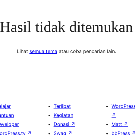
Hasil tidak ditemukan
Lihat
semua tema
atau coba pencarian lain.
lajar
Terlibat
WordPres
antuan
Kegiatan
↗
eveloper
Donasi
↗
Matt
↗
ordPress.tv
↗
Swag
↗
bbPress