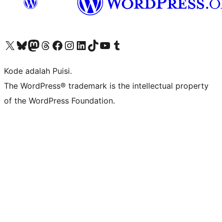
Kunjungi akun X (sebelumnya Twitter) kami
Visit our Bluesky account
Kunjungi akun Mastodon kami
Visit our Threads account
Kunjungi halaman Facebook kami
Kunjungi akun Instagram kami
Kunjungi akun LinkedIn kami
Visit our TikTok account
Kunjungi channel YouTube kami
Visit our Tumblr account
Kode adalah Puisi.
The WordPress® trademark is the intellectual property
of the WordPress Foundation.