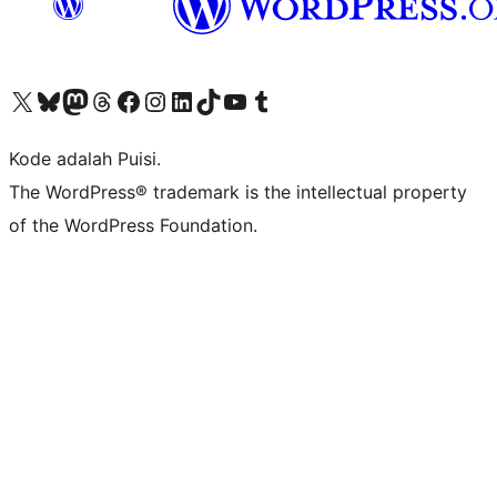
Kunjungi akun X (sebelumnya Twitter) kami
Visit our Bluesky account
Kunjungi akun Mastodon kami
Visit our Threads account
Kunjungi halaman Facebook kami
Kunjungi akun Instagram kami
Kunjungi akun LinkedIn kami
Visit our TikTok account
Kunjungi channel YouTube kami
Visit our Tumblr account
Kode adalah Puisi.
The WordPress® trademark is the intellectual property
of the WordPress Foundation.