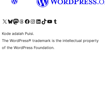
Kunjungi akun X (sebelumnya Twitter) kami
Visit our Bluesky account
Kunjungi akun Mastodon kami
Visit our Threads account
Kunjungi halaman Facebook kami
Kunjungi akun Instagram kami
Kunjungi akun LinkedIn kami
Visit our TikTok account
Kunjungi channel YouTube kami
Visit our Tumblr account
Kode adalah Puisi.
The WordPress® trademark is the intellectual property
of the WordPress Foundation.