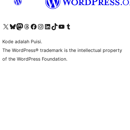
Kunjungi akun X (sebelumnya Twitter) kami
Visit our Bluesky account
Kunjungi akun Mastodon kami
Visit our Threads account
Kunjungi halaman Facebook kami
Kunjungi akun Instagram kami
Kunjungi akun LinkedIn kami
Visit our TikTok account
Kunjungi channel YouTube kami
Visit our Tumblr account
Kode adalah Puisi.
The WordPress® trademark is the intellectual property
of the WordPress Foundation.