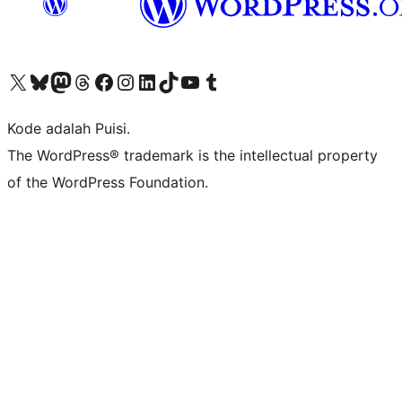
Kunjungi akun X (sebelumnya Twitter) kami
Visit our Bluesky account
Kunjungi akun Mastodon kami
Visit our Threads account
Kunjungi halaman Facebook kami
Kunjungi akun Instagram kami
Kunjungi akun LinkedIn kami
Visit our TikTok account
Kunjungi channel YouTube kami
Visit our Tumblr account
Kode adalah Puisi.
The WordPress® trademark is the intellectual property
of the WordPress Foundation.