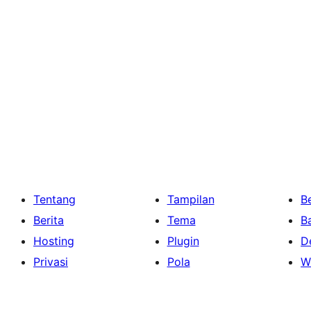
Tentang
Tampilan
Be
Berita
Tema
B
Hosting
Plugin
D
Privasi
Pola
W