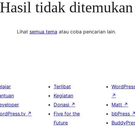
Hasil tidak ditemukan
Lihat
semua tema
atau coba pencarian lain.
lajar
Terlibat
WordPres
antuan
Kegiatan
↗
eveloper
Donasi
↗
Matt
↗
ordPress.tv
↗
Five for the
bbPress
Future
BuddyPre