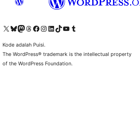
Kunjungi akun X (sebelumnya Twitter) kami
Visit our Bluesky account
Kunjungi akun Mastodon kami
Visit our Threads account
Kunjungi halaman Facebook kami
Kunjungi akun Instagram kami
Kunjungi akun LinkedIn kami
Visit our TikTok account
Kunjungi channel YouTube kami
Visit our Tumblr account
Kode adalah Puisi.
The WordPress® trademark is the intellectual property
of the WordPress Foundation.