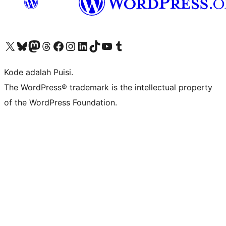
Kunjungi akun X (sebelumnya Twitter) kami
Visit our Bluesky account
Kunjungi akun Mastodon kami
Visit our Threads account
Kunjungi halaman Facebook kami
Kunjungi akun Instagram kami
Kunjungi akun LinkedIn kami
Visit our TikTok account
Kunjungi channel YouTube kami
Visit our Tumblr account
Kode adalah Puisi.
The WordPress® trademark is the intellectual property
of the WordPress Foundation.