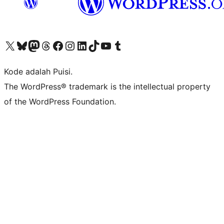
Kunjungi akun X (sebelumnya Twitter) kami
Visit our Bluesky account
Kunjungi akun Mastodon kami
Visit our Threads account
Kunjungi halaman Facebook kami
Kunjungi akun Instagram kami
Kunjungi akun LinkedIn kami
Visit our TikTok account
Kunjungi channel YouTube kami
Visit our Tumblr account
Kode adalah Puisi.
The WordPress® trademark is the intellectual property
of the WordPress Foundation.