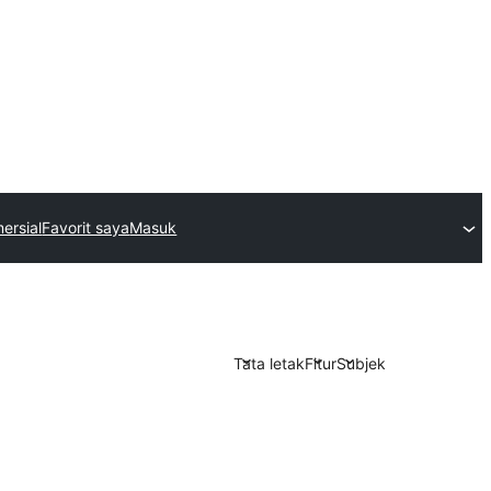
ersial
Favorit saya
Masuk
Tata letak
Fitur
Subjek