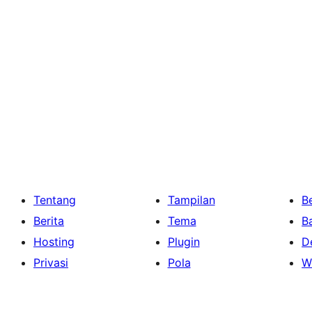
Tentang
Tampilan
Be
Berita
Tema
B
Hosting
Plugin
D
Privasi
Pola
W