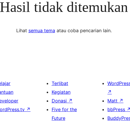
Hasil tidak ditemukan
Lihat
semua tema
atau coba pencarian lain.
lajar
Terlibat
WordPres
antuan
Kegiatan
↗
eveloper
Donasi
↗
Matt
↗
ordPress.tv
↗
Five for the
bbPress
Future
BuddyPre