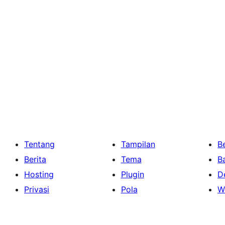
Tentang
Tampilan
Be
Berita
Tema
B
Hosting
Plugin
D
Privasi
Pola
W