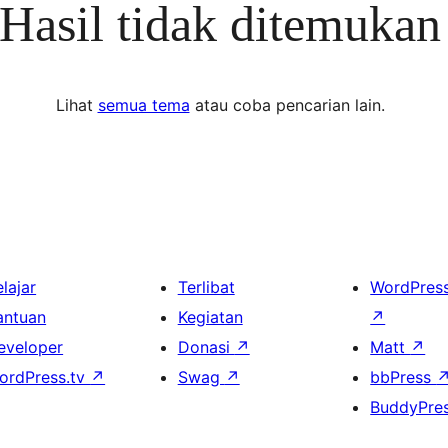
Hasil tidak ditemukan
Lihat
semua tema
atau coba pencarian lain.
lajar
Terlibat
WordPres
antuan
Kegiatan
↗
eveloper
Donasi
↗
Matt
↗
ordPress.tv
↗
Swag
↗
bbPress
BuddyPre