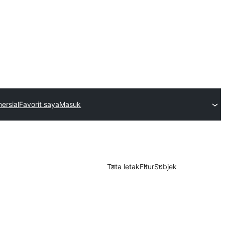
ersial
Favorit saya
Masuk
Tata letak
Fitur
Subjek