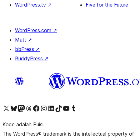
WordPress.tv
↗
Five for the Future
WordPress.com
↗
Matt
↗
bbPress
↗
BuddyPress
↗
Kunjungi akun X (sebelumnya Twitter) kami
Visit our Bluesky account
Kunjungi akun Mastodon kami
Visit our Threads account
Kunjungi halaman Facebook kami
Kunjungi akun Instagram kami
Kunjungi akun LinkedIn kami
Visit our TikTok account
Kunjungi channel YouTube kami
Visit our Tumblr account
Kode adalah Puisi.
The WordPress® trademark is the intellectual property of