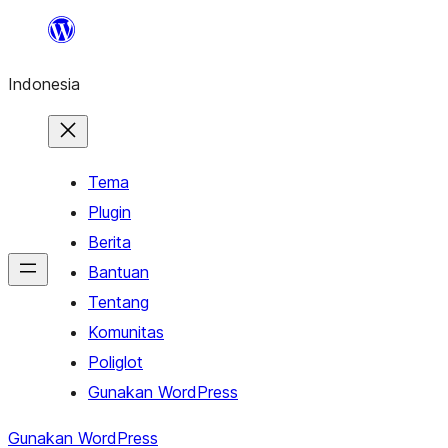
Lewati
ke
Indonesia
konten
Tema
Plugin
Berita
Bantuan
Tentang
Komunitas
Poliglot
Gunakan WordPress
Gunakan WordPress