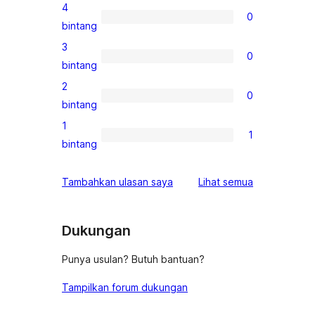
ulasan
4
0
5-
0
bintang
bintang
ulasan
3
0
4-
0
bintang
bintang
ulasan
2
0
3-
0
bintang
bintang
ulasan
1
1
2-
1
bintang
bintang
ulasan
1-
ulasan
Tambahkan ulasan saya
Lihat semua
bintang
Dukungan
Punya usulan? Butuh bantuan?
Tampilkan forum dukungan