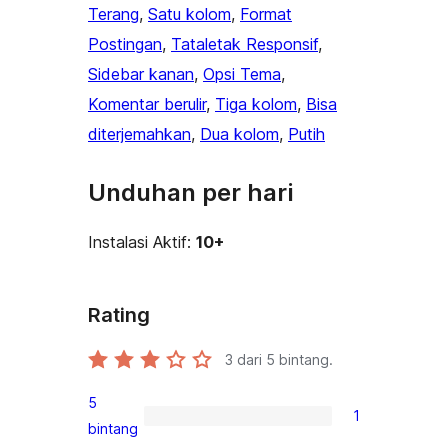
Terang
, 
Satu kolom
, 
Format
Postingan
, 
Tataletak Responsif
, 
Sidebar kanan
, 
Opsi Tema
, 
Komentar berulir
, 
Tiga kolom
, 
Bisa
diterjemahkan
, 
Dua kolom
, 
Putih
Unduhan per hari
Instalasi Aktif:
10+
Rating
3
dari 5 bintang.
5
1
1
bintang