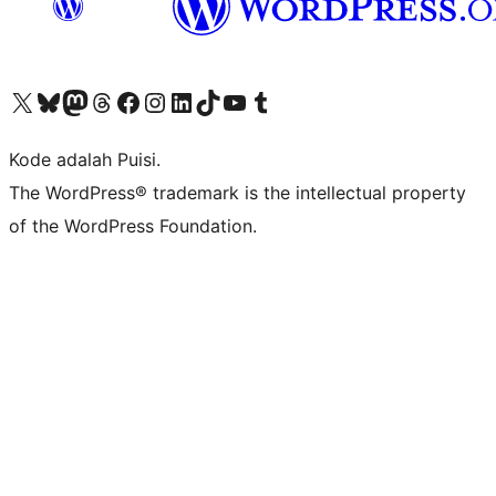
Kunjungi akun X (sebelumnya Twitter) kami
Visit our Bluesky account
Kunjungi akun Mastodon kami
Visit our Threads account
Kunjungi halaman Facebook kami
Kunjungi akun Instagram kami
Kunjungi akun LinkedIn kami
Visit our TikTok account
Kunjungi channel YouTube kami
Visit our Tumblr account
Kode adalah Puisi.
The WordPress® trademark is the intellectual property
of the WordPress Foundation.