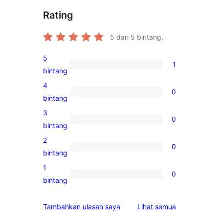
Rating
5
dari 5 bintang.
5
1
1
bintang
ulasan
4
0
5-
0
bintang
bintang
ulasan
3
0
4-
0
bintang
bintang
ulasan
2
0
3-
0
bintang
bintang
ulasan
1
0
2-
0
bintang
bintang
ulasan
1-
ulasan
Tambahkan ulasan saya
Lihat semua
bintang