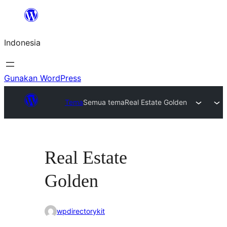
Lewati
ke
Indonesia
konten
Gunakan WordPress
Tema
Semua tema
Real Estate Golden
Real Estate
Golden
wpdirectorykit