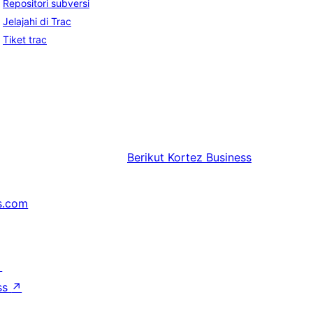
Repositori subversi
Jelajahi di Trac
Tiket trac
Berikut
Kortez Business
s.com
↗
ss
↗