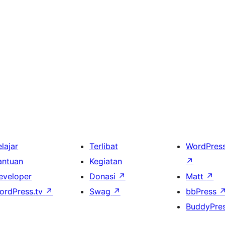
lajar
Terlibat
WordPres
antuan
Kegiatan
↗
eveloper
Donasi
↗
Matt
↗
ordPress.tv
↗
Swag
↗
bbPress
BuddyPre