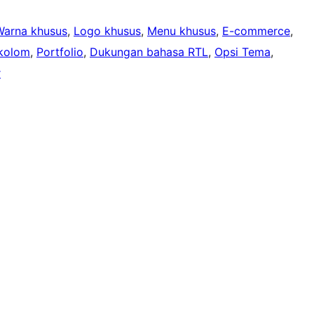
Warna khusus
, 
Logo khusus
, 
Menu khusus
, 
E-commerce
, 
kolom
, 
Portfolio
, 
Dukungan bahasa RTL
, 
Opsi Tema
, 
r