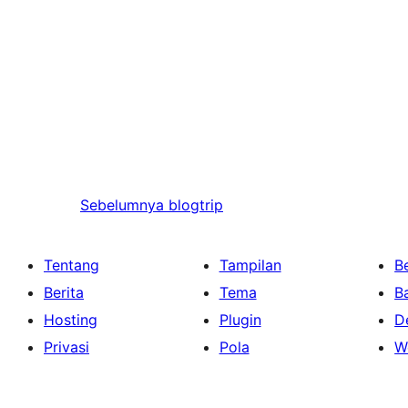
Sebelumnya
blogtrip
Tentang
Tampilan
Be
Berita
Tema
B
Hosting
Plugin
D
Privasi
Pola
W