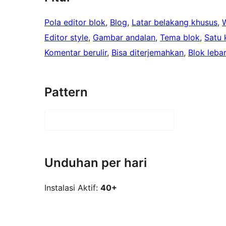
Pola editor blok
, 
Blog
, 
Latar belakang khusus
, 
Editor style
, 
Gambar andalan
, 
Tema blok
, 
Satu 
Komentar berulir
, 
Bisa diterjemahkan
, 
Blok leba
Pattern
Unduhan per hari
Instalasi Aktif:
40+