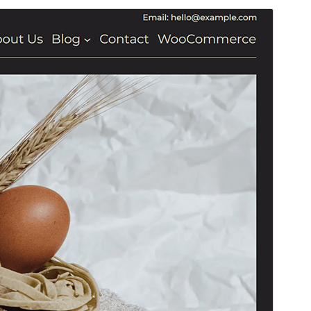
Tema komersial:
Tema ini gratis tetapi menawarkan peningkatan atau
dukungan komersial berbayar tambahan.
Pratinjau
Unduh
Versi
1.0.1
Terakhir diperbarui
Juni 29, 2026
Instalasi aktif
40+
Versi WordPress
6.0
Versi PHP
7.0
Halaman utama tema