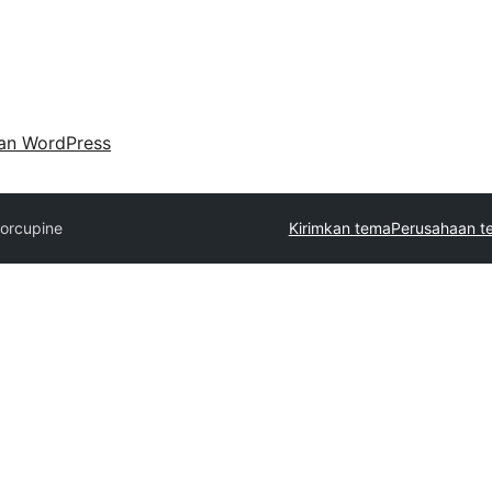
an WordPress
orcupine
Kirimkan tema
Perusahaan t