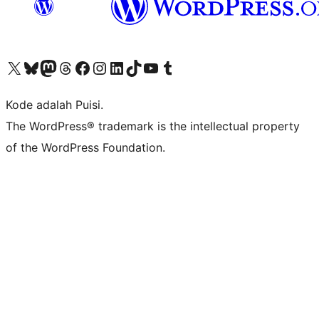
Kunjungi akun X (sebelumnya Twitter) kami
Visit our Bluesky account
Kunjungi akun Mastodon kami
Visit our Threads account
Kunjungi halaman Facebook kami
Kunjungi akun Instagram kami
Kunjungi akun LinkedIn kami
Visit our TikTok account
Kunjungi channel YouTube kami
Visit our Tumblr account
Kode adalah Puisi.
The WordPress® trademark is the intellectual property
of the WordPress Foundation.