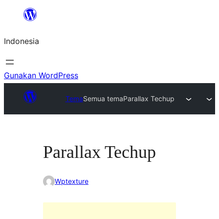
Lewati
ke
Indonesia
konten
Gunakan WordPress
Tema
Semua tema
Parallax Techup
Parallax Techup
Wptexture