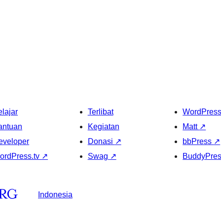
lajar
Terlibat
WordPres
antuan
Kegiatan
Matt
↗
eveloper
Donasi
↗
bbPress
↗
ordPress.tv
↗
Swag
↗
BuddyPre
Indonesia