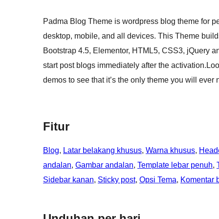
Padma Blog Theme is wordpress blog theme for pers
desktop, mobile, and all devices. This Theme buil
Bootstrap 4.5, Elementor, HTML5, CSS3, jQuery an
start post blogs immediately after the activation.Lo
demos to see that it’s the only theme you will ev
Fitur
Blog
, 
Latar belakang khusus
, 
Warna khusus
, 
Head
andalan
, 
Gambar andalan
, 
Template lebar penuh
, 
Sidebar kanan
, 
Sticky post
, 
Opsi Tema
, 
Komentar b
Unduhan per hari