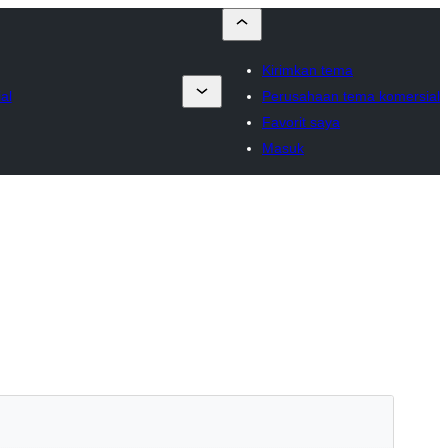
Kirimkan tema
al
Perusahaan tema komersial
Favorit saya
Masuk
Pratinjau
Unduh