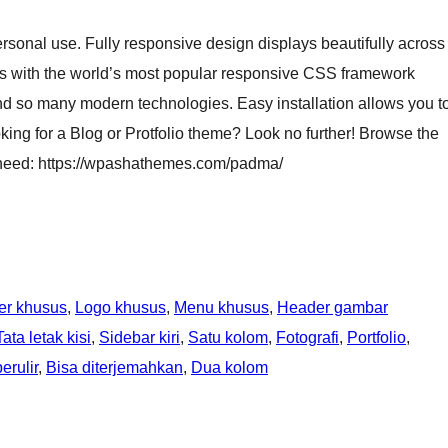
onal use. Fully responsive design displays beautifully across
ds with the world’s most popular responsive CSS framework
d so many modern technologies. Easy installation allows you t
oking for a Blog or Protfolio theme? Look no further! Browse the
er need: https://wpashathemes.com/padma/
er khusus
, 
Logo khusus
, 
Menu khusus
, 
Header gambar
Tata letak kisi
, 
Sidebar kiri
, 
Satu kolom
, 
Fotografi
, 
Portfolio
, 
erulir
, 
Bisa diterjemahkan
, 
Dua kolom