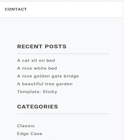
Ini adalah tema anak dari
Padma
.
Versi
1.1.2
Terakhir diperbarui
Januari 9, 2025
Instalasi aktif
200+
Versi WordPress
5.7
Versi PHP
5.6
Halaman utama tema