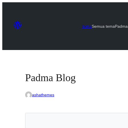
Tema
Semua tema
Padma
Padma Blog
ashathemes