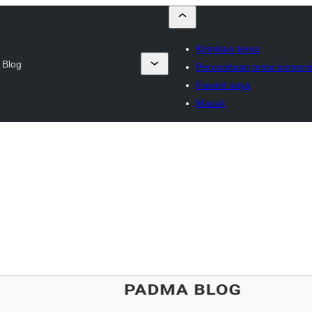
Kirimkan tema
 Blog
Perusahaan tema komersi
Favorit saya
Masuk