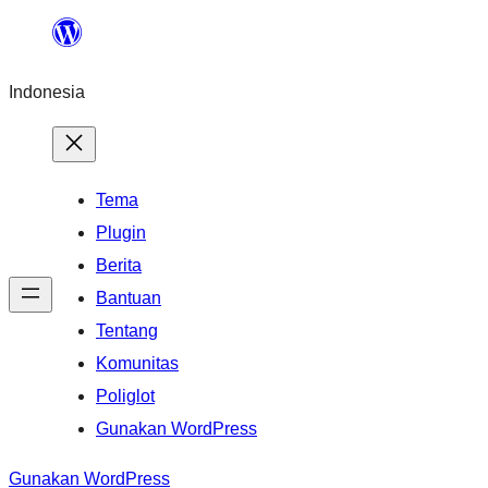
Lewati
ke
Indonesia
konten
Tema
Plugin
Berita
Bantuan
Tentang
Komunitas
Poliglot
Gunakan WordPress
Gunakan WordPress