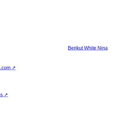
Berikut
White Nina
s.com
↗
ss
↗