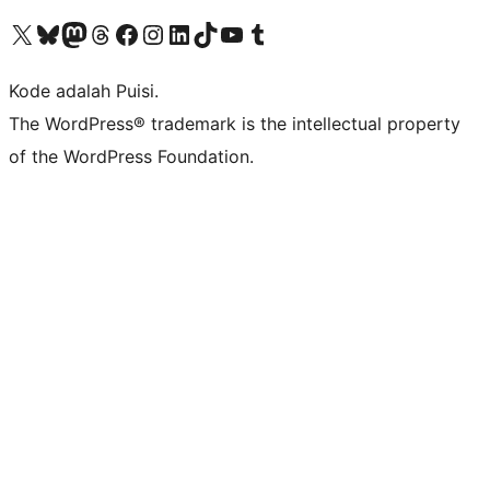
Kunjungi akun X (sebelumnya Twitter) kami
Visit our Bluesky account
Kunjungi akun Mastodon kami
Visit our Threads account
Kunjungi halaman Facebook kami
Kunjungi akun Instagram kami
Kunjungi akun LinkedIn kami
Visit our TikTok account
Kunjungi channel YouTube kami
Visit our Tumblr account
Kode adalah Puisi.
The WordPress® trademark is the intellectual property
of the WordPress Foundation.