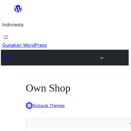
Lewati
ke
Indonesia
konten
Gunakan WordPress
Tema
Own Shop
Spiracle Themes