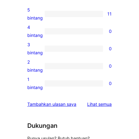
5
11
11
bintang
ulasan
4
0
5-
0
bintang
bintang
ulasan
3
0
4-
0
bintang
bintang
ulasan
2
0
3-
0
bintang
bintang
ulasan
1
0
2-
0
bintang
bintang
ulasan
1-
ulasan
Tambahkan ulasan saya
Lihat semua
bintang
Dukungan
Punya usulan? Butuh bantuan?