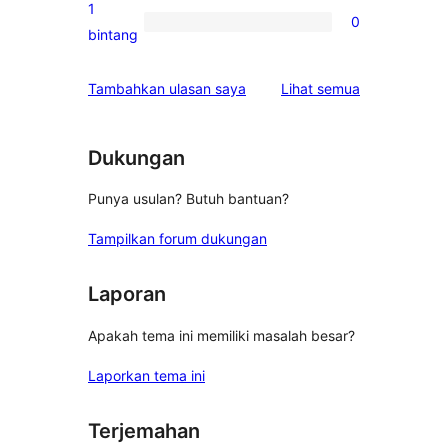
ulasan
1
0
2-
0
bintang
bintang
ulasan
1-
ulasan
Tambahkan ulasan saya
Lihat semua
bintang
Dukungan
Punya usulan? Butuh bantuan?
Tampilkan forum dukungan
Laporan
Apakah tema ini memiliki masalah besar?
Laporkan tema ini
Terjemahan