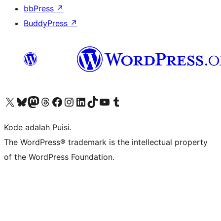
bbPress
↗
BuddyPress
↗
Kunjungi akun X (sebelumnya Twitter) kami
Visit our Bluesky account
Kunjungi akun Mastodon kami
Visit our Threads account
Kunjungi halaman Facebook kami
Kunjungi akun Instagram kami
Kunjungi akun LinkedIn kami
Visit our TikTok account
Kunjungi channel YouTube kami
Visit our Tumblr account
Kode adalah Puisi.
The WordPress® trademark is the intellectual property
of the WordPress Foundation.