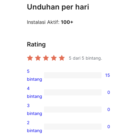
Unduhan per hari
Instalasi Aktif:
100+
Rating
5
dari 5 bintang.
5
15
15
bintang
ulasan
4
0
5-
0
bintang
bintang
ulasan
3
0
4-
0
bintang
bintang
ulasan
2
0
3-
0
bintang
bintang