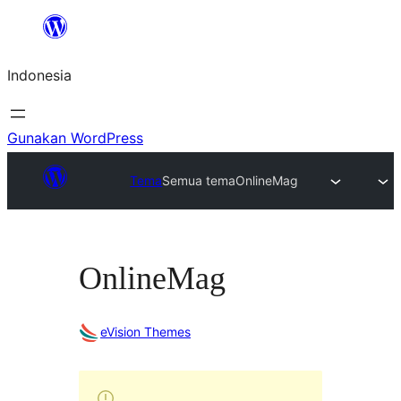
Lewati
ke
Indonesia
konten
Gunakan WordPress
Tema
Semua tema
OnlineMag
OnlineMag
eVision Themes