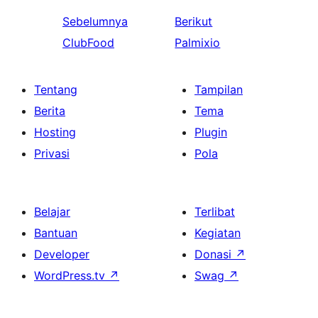
Sebelumnya
Berikut
ClubFood
Palmixio
Tentang
Tampilan
Berita
Tema
Hosting
Plugin
Privasi
Pola
Belajar
Terlibat
Bantuan
Kegiatan
Developer
Donasi
↗
WordPress.tv
↗
Swag
↗