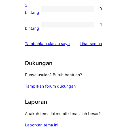
bintang
ulasan
2
0
3-
0
bintang
bintang
ulasan
1
1
2-
1
bintang
bintang
ulasan
1-
ulasan
Tambahkan ulasan saya
Lihat semua
bintang
Dukungan
Punya usulan? Butuh bantuan?
Tampilkan forum dukungan
Laporan
Apakah tema ini memiliki masalah besar?
Laporkan tema ini