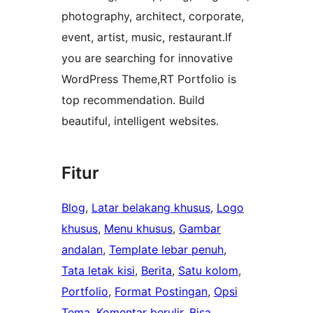
photography, architect, corporate,
event, artist, music, restaurant.If
you are searching for innovative
WordPress Theme,RT Portfolio is
top recommendation. Build
beautiful, intelligent websites.
Fitur
Blog
, 
Latar belakang khusus
, 
Logo
khusus
, 
Menu khusus
, 
Gambar
andalan
, 
Template lebar penuh
, 
Tata letak kisi
, 
Berita
, 
Satu kolom
, 
Portfolio
, 
Format Postingan
, 
Opsi
Tema
, 
Komentar berulir
, 
Bisa