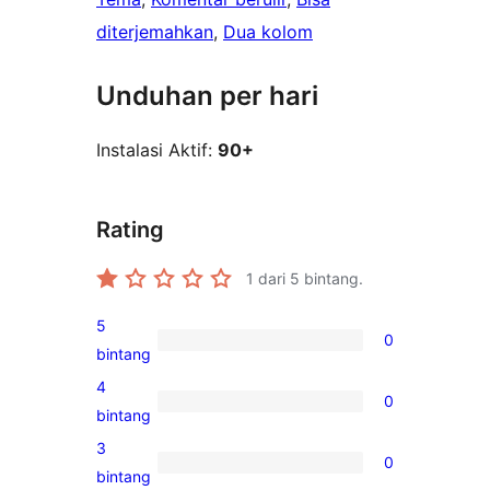
diterjemahkan
, 
Dua kolom
Unduhan per hari
Instalasi Aktif:
90+
Rating
1
dari 5 bintang.
5
0
0
bintang
ulasan
4
0
5-
0
bintang
bintang
ulasan
3
0
4-
0
bintang