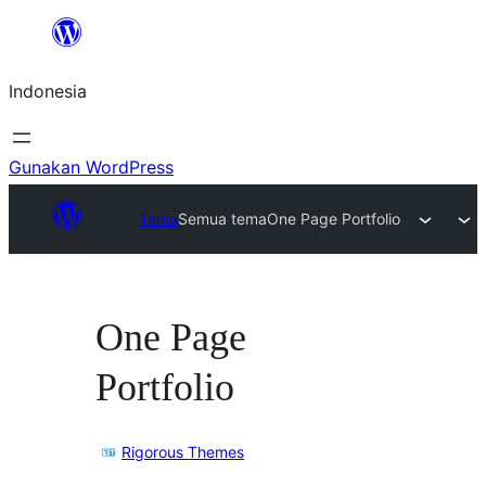
Lewati
ke
Indonesia
konten
Gunakan WordPress
Tema
Semua tema
One Page Portfolio
One Page
Portfolio
Rigorous Themes