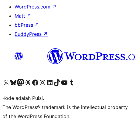
WordPress.com
↗
Matt
↗
bbPress
↗
BuddyPress
↗
Kunjungi akun X (sebelumnya Twitter) kami
Visit our Bluesky account
Kunjungi akun Mastodon kami
Visit our Threads account
Kunjungi halaman Facebook kami
Kunjungi akun Instagram kami
Kunjungi akun LinkedIn kami
Visit our TikTok account
Kunjungi channel YouTube kami
Visit our Tumblr account
Kode adalah Puisi.
The WordPress® trademark is the intellectual property
of the WordPress Foundation.