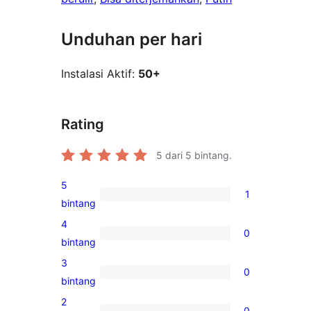
Unduhan per hari
Instalasi Aktif:
50+
Rating
5
dari 5 bintang.
5
1
1
bintang
ulasan
4
0
5-
0
bintang
bintang
ulasan
3
0
4-
0
bintang
bintang
ulasan
2
0