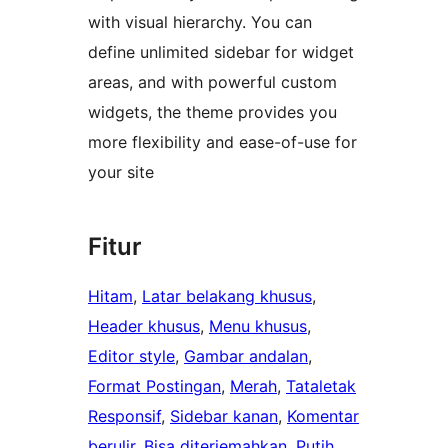
with visual hierarchy. You can
define unlimited sidebar for widget
areas, and with powerful custom
widgets, the theme provides you
more flexibility and ease-of-use for
your site
Fitur
Hitam
, 
Latar belakang khusus
, 
Header khusus
, 
Menu khusus
, 
Editor style
, 
Gambar andalan
, 
Format Postingan
, 
Merah
, 
Tataletak
Responsif
, 
Sidebar kanan
, 
Komentar
berulir
, 
Bisa diterjemahkan
, 
Putih