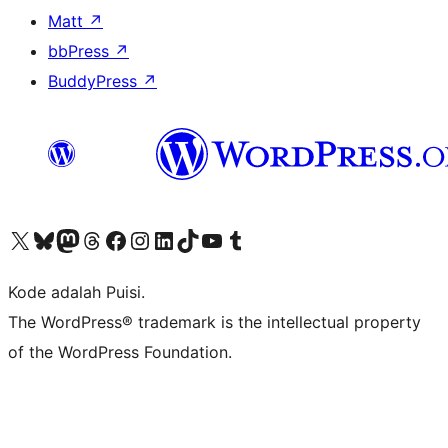
Matt
↗
bbPress
↗
BuddyPress
↗
Kunjungi akun X (sebelumnya Twitter) kami
Visit our Bluesky account
Kunjungi akun Mastodon kami
Visit our Threads account
Kunjungi halaman Facebook kami
Kunjungi akun Instagram kami
Kunjungi akun LinkedIn kami
Visit our TikTok account
Kunjungi channel YouTube kami
Visit our Tumblr account
Kode adalah Puisi.
The WordPress® trademark is the intellectual property
of the WordPress Foundation.