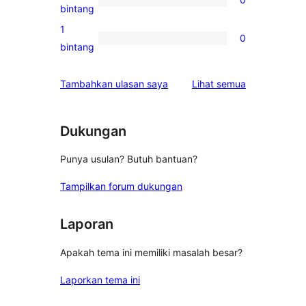
3-
0
bintang
bintang
ulasan
1
0
2-
0
bintang
bintang
ulasan
1-
ulasan
Tambahkan ulasan saya
Lihat semua
bintang
Dukungan
Punya usulan? Butuh bantuan?
Tampilkan forum dukungan
Laporan
Apakah tema ini memiliki masalah besar?
Laporkan tema ini