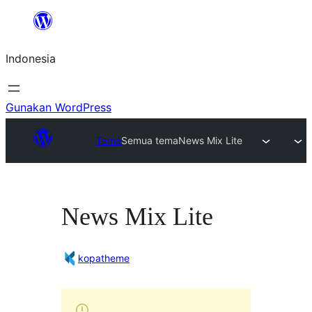
Lewati
ke
Indonesia
konten
Gunakan WordPress
Tema
Semua tema
News Mix Lite
News Mix Lite
kopatheme