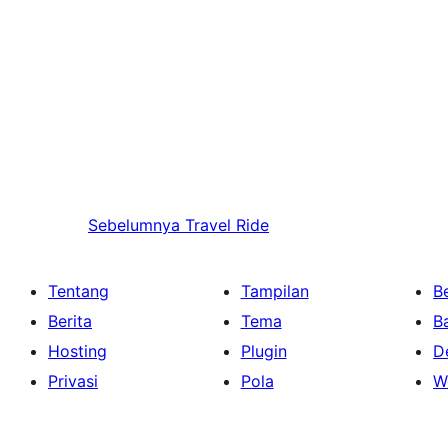
Sebelumnya
Travel Ride
Tentang
Tampilan
Be
Berita
Tema
B
Hosting
Plugin
D
Privasi
Pola
W