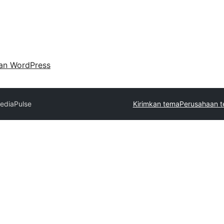
an WordPress
ediaPulse
Kirimkan tema
Perusahaan t