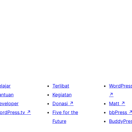
lajar
Terlibat
WordPres
antuan
Kegiatan
↗
eveloper
Donasi
↗
Matt
↗
ordPress.tv
↗
Five for the
bbPress
Future
BuddyPre