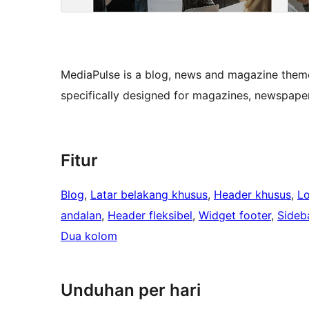
MediaPulse is a blog, news and magazine theme. 
specifically designed for magazines, newspape
Fitur
Blog
, 
Latar belakang khusus
, 
Header khusus
, 
L
andalan
, 
Header fleksibel
, 
Widget footer
, 
Sideb
Dua kolom
Unduhan per hari