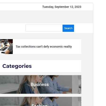
Pratinjau
Unduh
Versi
0.28
Terakhir diperbarui
Desember 7, 2024
Instalasi aktif
30+
Versi PHP
7.4
Halaman utama tema