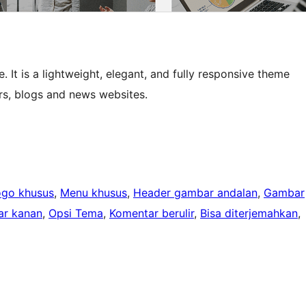
It is a lightweight, elegant, and fully responsive theme
rs, blogs and news websites.
ogo khusus
, 
Menu khusus
, 
Header gambar andalan
, 
Gambar
ar kanan
, 
Opsi Tema
, 
Komentar berulir
, 
Bisa diterjemahkan
, 