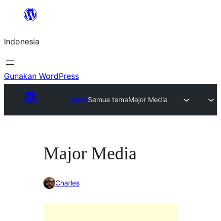
Lewati
ke
Indonesia
konten
Gunakan WordPress
Tema
Semua tema
Major Media
Major Media
Charles