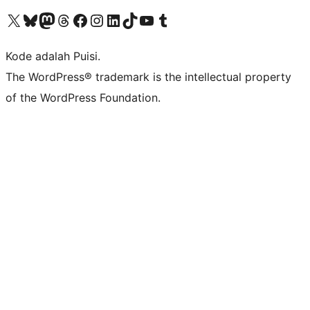
Kunjungi akun X (sebelumnya Twitter) kami
Visit our Bluesky account
Kunjungi akun Mastodon kami
Visit our Threads account
Kunjungi halaman Facebook kami
Kunjungi akun Instagram kami
Kunjungi akun LinkedIn kami
Visit our TikTok account
Kunjungi channel YouTube kami
Visit our Tumblr account
Kode adalah Puisi.
The WordPress® trademark is the intellectual property
of the WordPress Foundation.