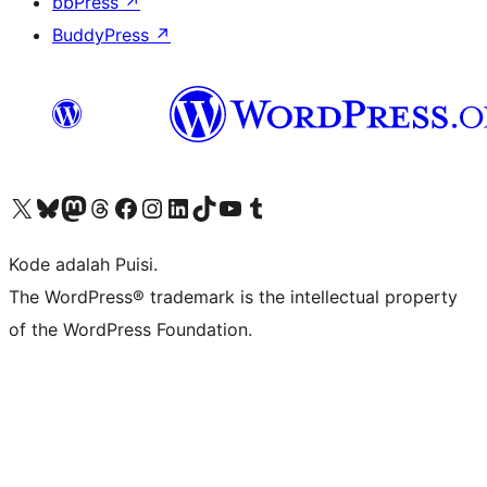
bbPress
↗
BuddyPress
↗
Kunjungi akun X (sebelumnya Twitter) kami
Visit our Bluesky account
Kunjungi akun Mastodon kami
Visit our Threads account
Kunjungi halaman Facebook kami
Kunjungi akun Instagram kami
Kunjungi akun LinkedIn kami
Visit our TikTok account
Kunjungi channel YouTube kami
Visit our Tumblr account
Kode adalah Puisi.
The WordPress® trademark is the intellectual property
of the WordPress Foundation.