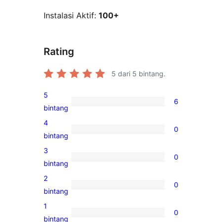
Instalasi Aktif:
100+
Rating
5
dari 5 bintang.
5
6
6
bintang
ulasan
4
0
5-
0
bintang
bintang
ulasan
3
0
4-
0
bintang
bintang
ulasan
2
0
3-
0
bintang
bintang
ulasan
1
0
2-
0
bintang