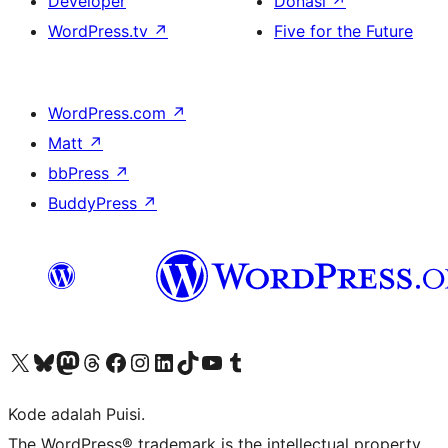
Developer
Donasi
↗
WordPress.tv
↗
Five for the Future
WordPress.com
↗
Matt
↗
bbPress
↗
BuddyPress
↗
Kunjungi akun X (sebelumnya Twitter) kami
Visit our Bluesky account
Kunjungi akun Mastodon kami
Visit our Threads account
Kunjungi halaman Facebook kami
Kunjungi akun Instagram kami
Kunjungi akun LinkedIn kami
Visit our TikTok account
Kunjungi channel YouTube kami
Visit our Tumblr account
Kode adalah Puisi.
The WordPress® trademark is the intellectual property