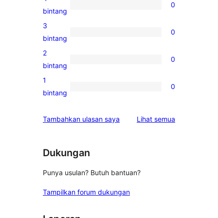
0
5-
0
bintang
bintang
ulasan
3
0
4-
0
bintang
bintang
ulasan
2
0
3-
0
bintang
bintang
ulasan
1
0
2-
0
bintang
bintang
ulasan
1-
ulasan
Tambahkan ulasan saya
Lihat semua
bintang
Dukungan
Punya usulan? Butuh bantuan?
Tampilkan forum dukungan