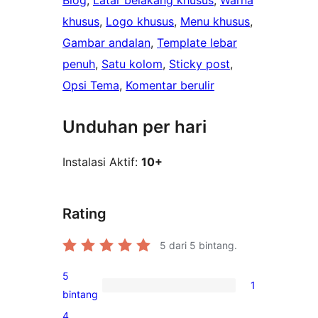
Blog
, 
Latar belakang khusus
, 
Warna
khusus
, 
Logo khusus
, 
Menu khusus
, 
Gambar andalan
, 
Template lebar
penuh
, 
Satu kolom
, 
Sticky post
, 
Opsi Tema
, 
Komentar berulir
Unduhan per hari
Instalasi Aktif:
10+
Rating
5
dari 5 bintang.
5
1
1
bintang
ulasan
4