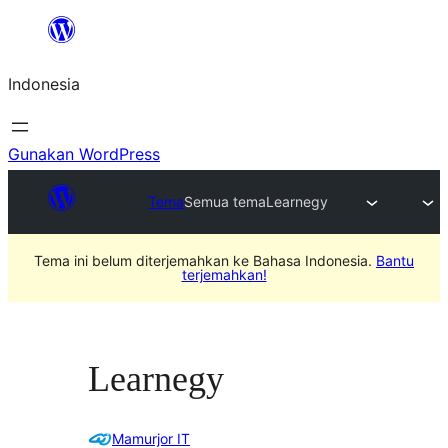
Lewati
ke
Indonesia
konten
Gunakan WordPress
Tema
Semua tema
Learnegy
Tema ini belum diterjemahkan ke Bahasa Indonesia.
Bantu
terjemahkan!
Learnegy
Mamurjor IT