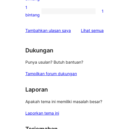
bintang
ulasan
1
1
2-
1
bintang
bintang
ulasan
1-
ulasan
Tambahkan ulasan saya
Lihat semua
bintang
Dukungan
Punya usulan? Butuh bantuan?
Tampilkan forum dukungan
Laporan
Apakah tema ini memiliki masalah besar?
Laporkan tema ini
Terjemahan