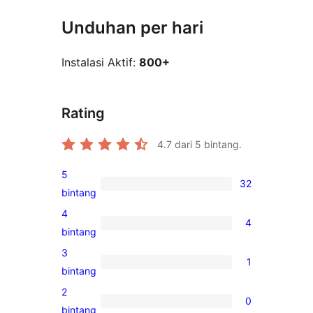
Unduhan per hari
Instalasi Aktif:
800+
Rating
4.7
dari 5 bintang.
5
32
32
bintang
ulasan
4
4
5-
4
bintang
bintang
ulasan
3
1
4-
1
bintang
bintang
ulasan
2
0
3-
0
bintang