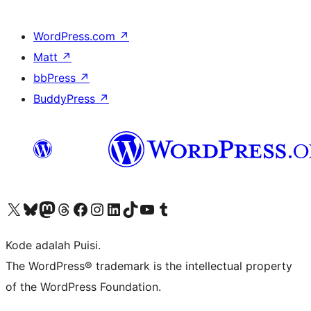
WordPress.com
↗
Matt
↗
bbPress
↗
BuddyPress
↗
Kunjungi akun X (sebelumnya Twitter) kami
Visit our Bluesky account
Kunjungi akun Mastodon kami
Visit our Threads account
Kunjungi halaman Facebook kami
Kunjungi akun Instagram kami
Kunjungi akun LinkedIn kami
Visit our TikTok account
Kunjungi channel YouTube kami
Visit our Tumblr account
Kode adalah Puisi.
The WordPress® trademark is the intellectual property
of the WordPress Foundation.