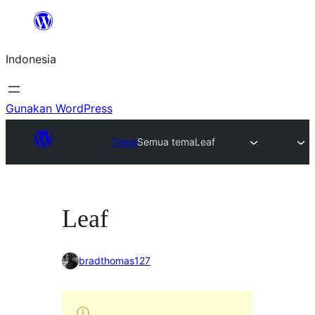
Lewati
ke
Indonesia
konten
Gunakan WordPress
Tema
Semua tema
Leaf
Leaf
bradthomas127