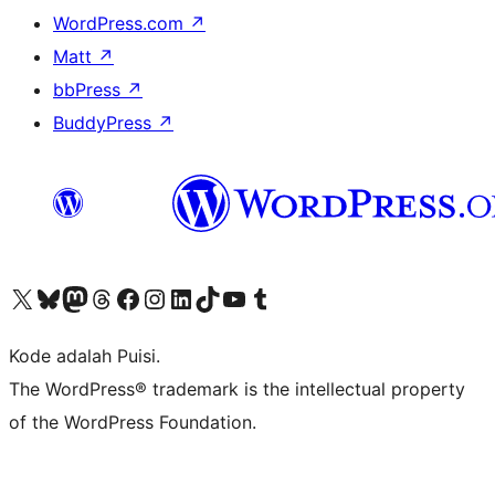
WordPress.com
↗
Matt
↗
bbPress
↗
BuddyPress
↗
Kunjungi akun X (sebelumnya Twitter) kami
Visit our Bluesky account
Kunjungi akun Mastodon kami
Visit our Threads account
Kunjungi halaman Facebook kami
Kunjungi akun Instagram kami
Kunjungi akun LinkedIn kami
Visit our TikTok account
Kunjungi channel YouTube kami
Visit our Tumblr account
Kode adalah Puisi.
The WordPress® trademark is the intellectual property
of the WordPress Foundation.