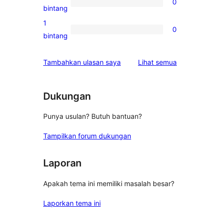
0
3-
0
bintang
bintang
ulasan
1
0
2-
0
bintang
bintang
ulasan
1-
ulasan
Tambahkan ulasan saya
Lihat semua
bintang
Dukungan
Punya usulan? Butuh bantuan?
Tampilkan forum dukungan
Laporan
Apakah tema ini memiliki masalah besar?
Laporkan tema ini