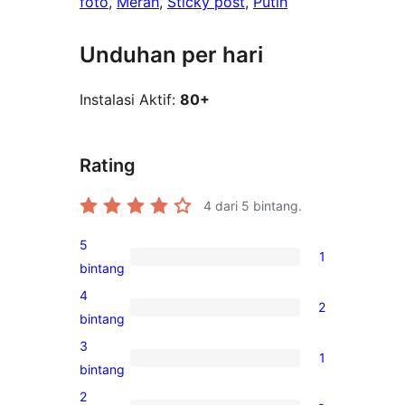
foto
, 
Merah
, 
Sticky post
, 
Putih
Unduhan per hari
Instalasi Aktif:
80+
Rating
4
dari 5 bintang.
5
1
1
bintang
ulasan
4
2
5-
2
bintang
bintang
ulasan
3
1
4-
1
bintang
bintang
ulasan
2