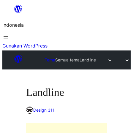
Lewati
ke
Indonesia
konten
Gunakan WordPress
Tema
Semua tema
Landline
Landline
Design 311