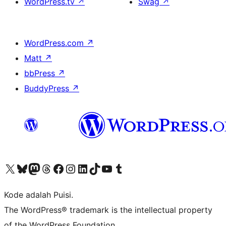
WordPress.tv
↗
Swag
↗
WordPress.com
↗
Matt
↗
bbPress
↗
BuddyPress
↗
Kunjungi akun X (sebelumnya Twitter) kami
Visit our Bluesky account
Kunjungi akun Mastodon kami
Visit our Threads account
Kunjungi halaman Facebook kami
Kunjungi akun Instagram kami
Kunjungi akun LinkedIn kami
Visit our TikTok account
Kunjungi channel YouTube kami
Visit our Tumblr account
Kode adalah Puisi.
The WordPress® trademark is the intellectual property
of the WordPress Foundation.