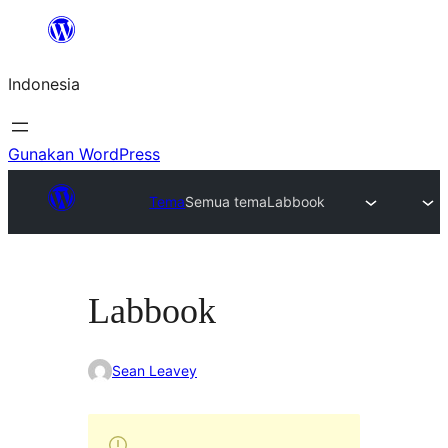
Lewati
ke
Indonesia
konten
Gunakan WordPress
Tema
Semua tema
Labbook
Labbook
Sean Leavey