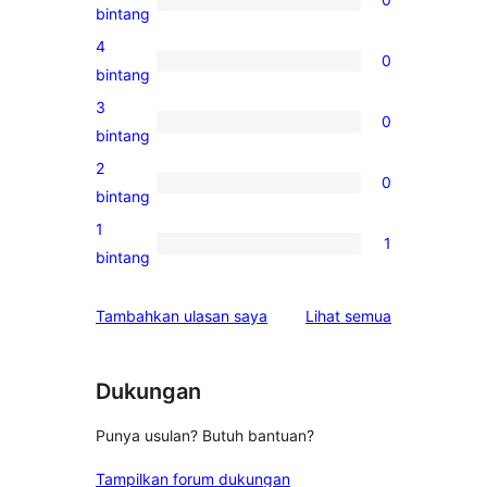
0
bintang
ulasan
4
0
5-
0
bintang
bintang
ulasan
3
0
4-
0
bintang
bintang
ulasan
2
0
3-
0
bintang
bintang
ulasan
1
1
2-
1
bintang
bintang
ulasan
1-
ulasan
Tambahkan ulasan saya
Lihat semua
bintang
Dukungan
Punya usulan? Butuh bantuan?
Tampilkan forum dukungan