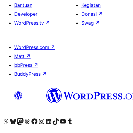
Bantuan
Kegiatan
Developer
Donasi
↗
WordPress.tv
↗
Swag
↗
WordPress.com
↗
Matt
↗
bbPress
↗
BuddyPress
↗
Kunjungi akun X (sebelumnya Twitter) kami
Visit our Bluesky account
Kunjungi akun Mastodon kami
Visit our Threads account
Kunjungi halaman Facebook kami
Kunjungi akun Instagram kami
Kunjungi akun LinkedIn kami
Visit our TikTok account
Kunjungi channel YouTube kami
Visit our Tumblr account