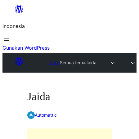
Lewati
ke
Indonesia
konten
Gunakan WordPress
Tema
Semua tema
Jaida
Jaida
Automattic