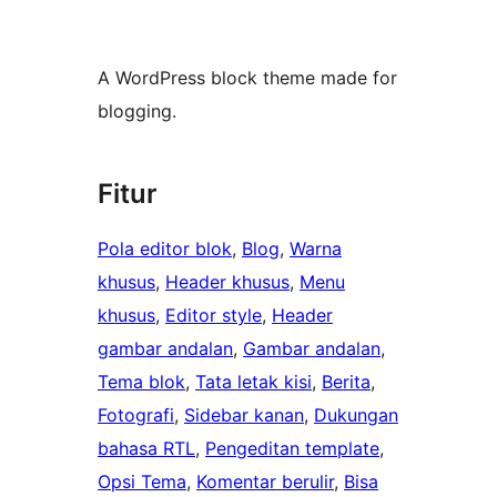
A WordPress block theme made for
blogging.
Fitur
Pola editor blok
, 
Blog
, 
Warna
khusus
, 
Header khusus
, 
Menu
khusus
, 
Editor style
, 
Header
gambar andalan
, 
Gambar andalan
, 
Tema blok
, 
Tata letak kisi
, 
Berita
, 
Fotografi
, 
Sidebar kanan
, 
Dukungan
bahasa RTL
, 
Pengeditan template
, 
Opsi Tema
, 
Komentar berulir
, 
Bisa