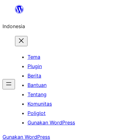
Lewati
ke
Indonesia
konten
Tema
Plugin
Berita
Bantuan
Tentang
Komunitas
Poliglot
Gunakan WordPress
Gunakan WordPress