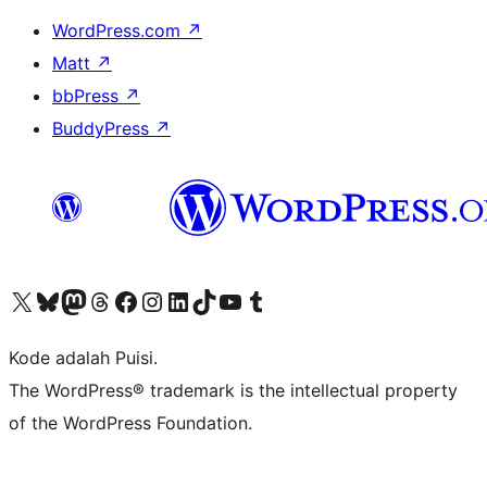
WordPress.com
↗
Matt
↗
bbPress
↗
BuddyPress
↗
Kunjungi akun X (sebelumnya Twitter) kami
Visit our Bluesky account
Kunjungi akun Mastodon kami
Visit our Threads account
Kunjungi halaman Facebook kami
Kunjungi akun Instagram kami
Kunjungi akun LinkedIn kami
Visit our TikTok account
Kunjungi channel YouTube kami
Visit our Tumblr account
Kode adalah Puisi.
The WordPress® trademark is the intellectual property
of the WordPress Foundation.