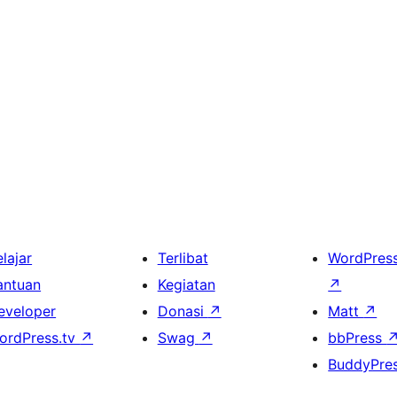
lajar
Terlibat
WordPres
antuan
Kegiatan
↗
eveloper
Donasi
↗
Matt
↗
ordPress.tv
↗
Swag
↗
bbPress
BuddyPre