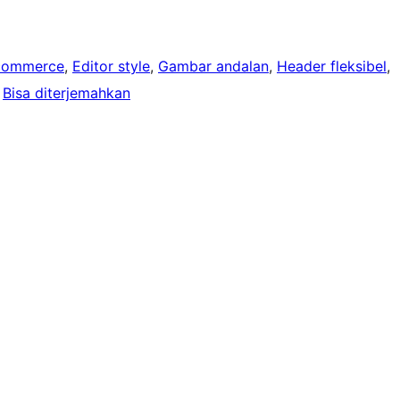
commerce
, 
Editor style
, 
Gambar andalan
, 
Header fleksibel
, 
 
Bisa diterjemahkan