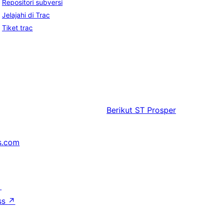
Repositori subversi
Jelajahi di Trac
Tiket trac
Berikut
ST Prosper
s.com
↗
ss
↗