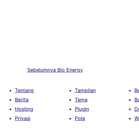
Sebelumnya
Bio Energy
Tentang
Tampilan
Be
Berita
Tema
B
Hosting
Plugin
D
Privasi
Pola
W