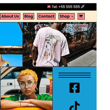
Tema komersial:
Tema ini gratis tetapi menawarkan peningkatan atau
dukungan komersial berbayar tambahan.
Pratinjau
Unduh
Versi
1.0.0
Terakhir diperbarui
Agustus 5, 2025
Instalasi aktif
60+
Versi WordPress
6.1
Versi PHP
7.0
Halaman utama tema