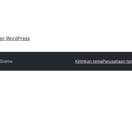
an WordPress
Grama
Kirimkan tema
Perusahaan te