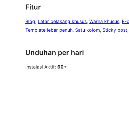
Fitur
Blog
, 
Latar belakang khusus
, 
Warna khusus
, 
E-
Template lebar penuh
, 
Satu kolom
, 
Sticky post
,
Unduhan per hari
Instalasi Aktif:
60+