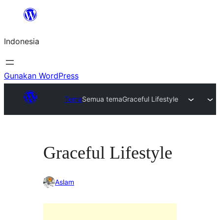
Lewati
ke
Indonesia
konten
Gunakan WordPress
Tema
Semua tema
Graceful Lifestyle
Graceful Lifestyle
Aslam