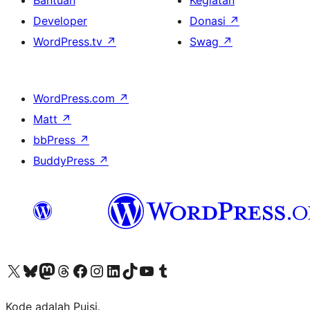
Bantuan
Kegiatan
Developer
Donasi
↗
WordPress.tv
↗
Swag
↗
WordPress.com
↗
Matt
↗
bbPress
↗
BuddyPress
↗
Kunjungi akun X (sebelumnya Twitter) kami
Visit our Bluesky account
Kunjungi akun Mastodon kami
Visit our Threads account
Kunjungi halaman Facebook kami
Kunjungi akun Instagram kami
Kunjungi akun LinkedIn kami
Visit our TikTok account
Kunjungi channel YouTube kami
Visit our Tumblr account
Kode adalah Puisi.