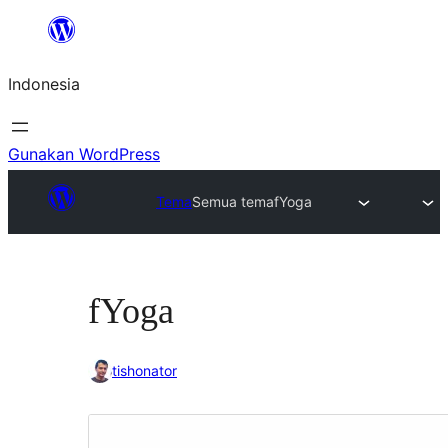
Lewati
ke
Indonesia
konten
Gunakan WordPress
Tema
Semua tema
fYoga
fYoga
tishonator