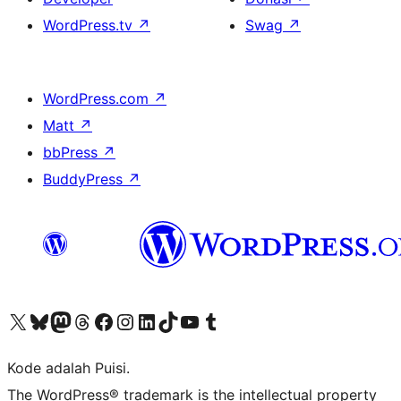
WordPress.tv
↗
Swag
↗
WordPress.com
↗
Matt
↗
bbPress
↗
BuddyPress
↗
Kunjungi akun X (sebelumnya Twitter) kami
Visit our Bluesky account
Kunjungi akun Mastodon kami
Visit our Threads account
Kunjungi halaman Facebook kami
Kunjungi akun Instagram kami
Kunjungi akun LinkedIn kami
Visit our TikTok account
Kunjungi channel YouTube kami
Visit our Tumblr account
Kode adalah Puisi.
The WordPress® trademark is the intellectual property