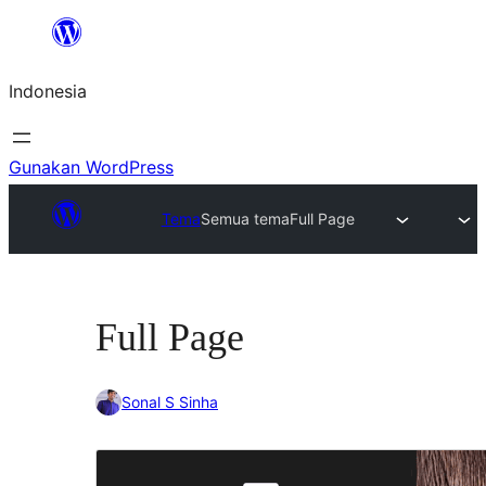
Lewati
ke
Indonesia
konten
Gunakan WordPress
Tema
Semua tema
Full Page
Full Page
Sonal S Sinha