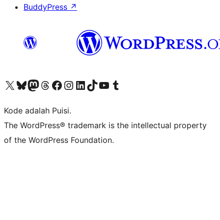
BuddyPress
↗
Kunjungi akun X (sebelumnya Twitter) kami
Visit our Bluesky account
Kunjungi akun Mastodon kami
Visit our Threads account
Kunjungi halaman Facebook kami
Kunjungi akun Instagram kami
Kunjungi akun LinkedIn kami
Visit our TikTok account
Kunjungi channel YouTube kami
Visit our Tumblr account
Kode adalah Puisi.
The WordPress® trademark is the intellectual property
of the WordPress Foundation.