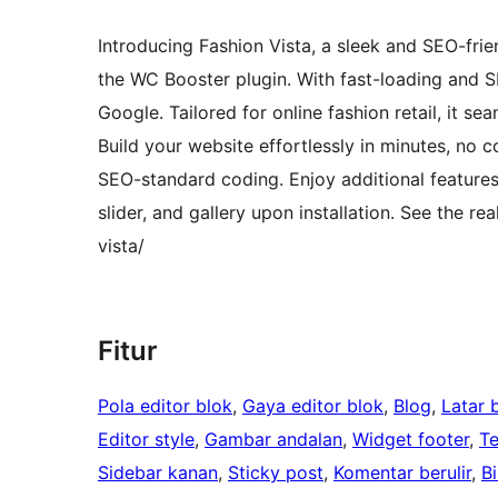
Introducing Fashion Vista, a sleek and SEO
the WC Booster plugin. With fast-loading and SE
Google. Tailored for online fashion retail, it s
Build your website effortlessly in minutes, no 
SEO-standard coding. Enjoy additional feature
slider, and gallery upon installation. See the r
vista/
Fitur
Pola editor blok
, 
Gaya editor blok
, 
Blog
, 
Latar 
Editor style
, 
Gambar andalan
, 
Widget footer
, 
T
Sidebar kanan
, 
Sticky post
, 
Komentar berulir
, 
B