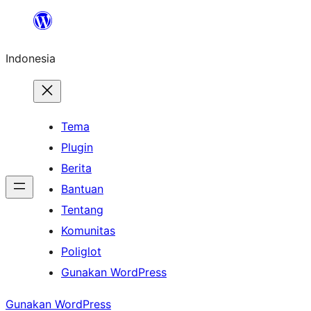
Lewati
ke
Indonesia
konten
Tema
Plugin
Berita
Bantuan
Tentang
Komunitas
Poliglot
Gunakan WordPress
Gunakan WordPress