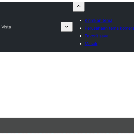
Kirimkan tema
 Vista
Perusahaan tema komers
Favorit saya
Masuk