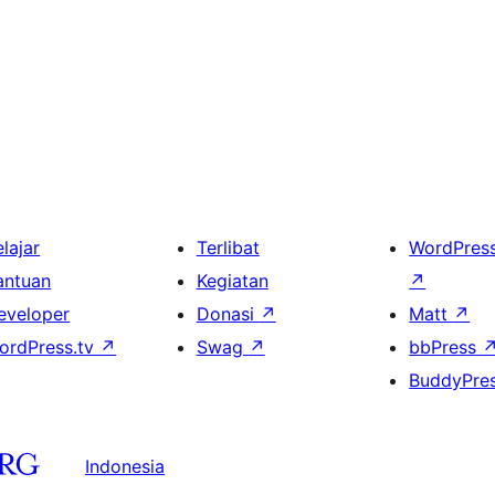
lajar
Terlibat
WordPres
antuan
Kegiatan
↗
eveloper
Donasi
↗
Matt
↗
ordPress.tv
↗
Swag
↗
bbPress
BuddyPre
Indonesia