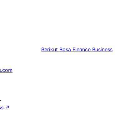
Berikut
Bosa Finance Business
s.com
↗
ss
↗