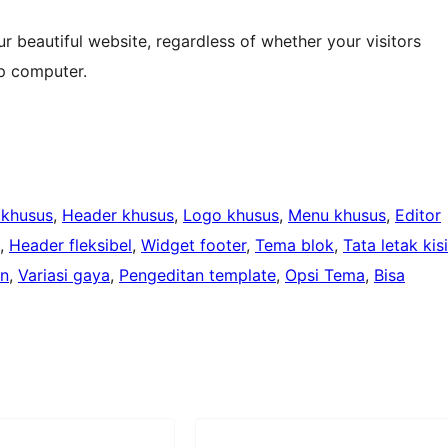
 beautiful website, regardless of whether your visitors
op computer.
 khusus
, 
Header khusus
, 
Logo khusus
, 
Menu khusus
, 
Editor
, 
Header fleksibel
, 
Widget footer
, 
Tema blok
, 
Tata letak kisi
an
, 
Variasi gaya
, 
Pengeditan template
, 
Opsi Tema
, 
Bisa