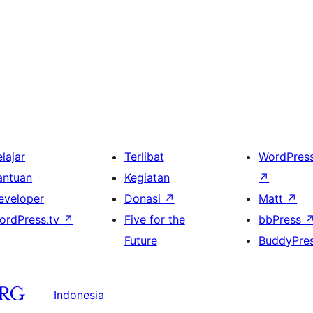
lajar
Terlibat
WordPres
antuan
Kegiatan
↗
eveloper
Donasi
↗
Matt
↗
ordPress.tv
↗
Five for the
bbPress
Future
BuddyPre
Indonesia