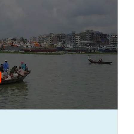
Versi
1.7
Terakhir diperbarui
Mei 21, 2026
Instalasi aktif
Kurang dari 10
Versi WordPress
6.0
Versi PHP
7.4
Halaman utama tema