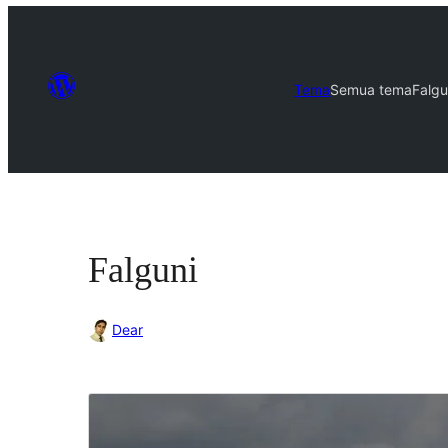
Tema
Semua tema
Falgu
Falguni
Dear