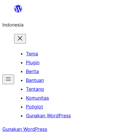
Lewati
ke
Indonesia
konten
Tema
Plugin
Berita
Bantuan
Tentang
Komunitas
Poliglot
Gunakan WordPress
Gunakan WordPress