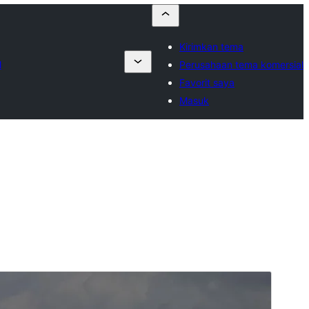
Kirimkan tema
l
Perusahaan tema komersial
Favorit saya
Masuk
Pratinjau
Unduh