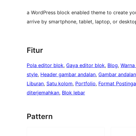
a WordPress block enabled theme to create your
arrive by smartphone, tablet, laptop, or deskt
Fitur
Pola editor blok
, 
Gaya editor blok
, 
Blog
, 
Warna
style
, 
Header gambar andalan
, 
Gambar andalan
Liburan
, 
Satu kolom
, 
Portfolio
, 
Format Posting
diterjemahkan
, 
Blok lebar
Pattern