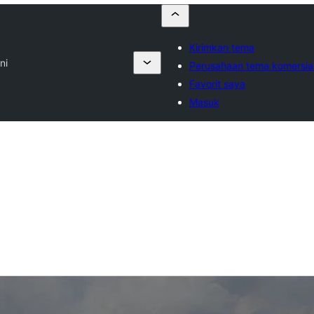
Kirimkan tema
ni
Perusahaan tema komersia
Favorit saya
Masuk