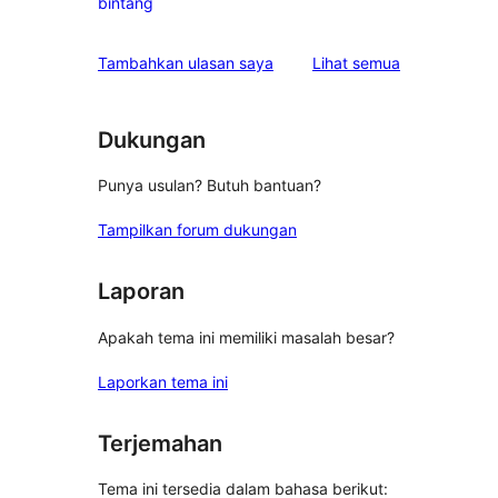
0
bintang
bintang
ulasan
1-
ulasan
Tambahkan ulasan saya
Lihat semua
bintang
Dukungan
Punya usulan? Butuh bantuan?
Tampilkan forum dukungan
Laporan
Apakah tema ini memiliki masalah besar?
Laporkan tema ini
Terjemahan
Tema ini tersedia dalam bahasa berikut: