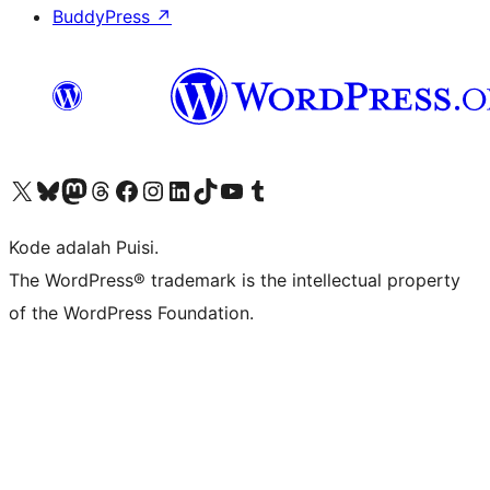
BuddyPress
↗
Kunjungi akun X (sebelumnya Twitter) kami
Visit our Bluesky account
Kunjungi akun Mastodon kami
Visit our Threads account
Kunjungi halaman Facebook kami
Kunjungi akun Instagram kami
Kunjungi akun LinkedIn kami
Visit our TikTok account
Kunjungi channel YouTube kami
Visit our Tumblr account
Kode adalah Puisi.
The WordPress® trademark is the intellectual property
of the WordPress Foundation.