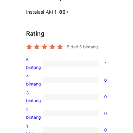
Instalasi Aktif:
80+
Rating
5
dari 5 bintang.
5
1
1
bintang
ulasan
4
0
5-
0
bintang
bintang
ulasan
3
0
4-
0
bintang
bintang
ulasan
2
0
3-
0
bintang
bintang
ulasan
1
0
2-