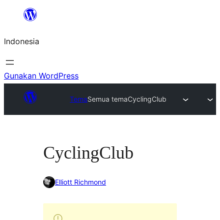
Lewati
ke
Indonesia
konten
Gunakan WordPress
Tema
Semua tema
CyclingClub
CyclingClub
Elliott Richmond