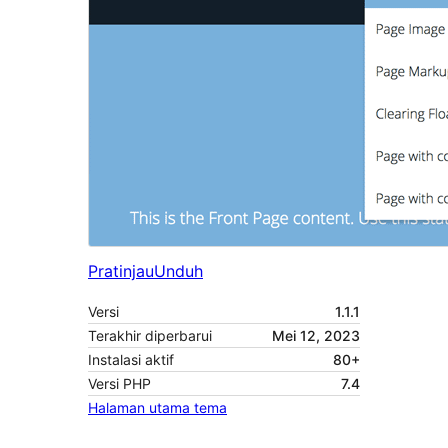
Pratinjau
Unduh
Versi
1.1.1
Terakhir diperbarui
Mei 12, 2023
Instalasi aktif
80+
Versi PHP
7.4
Halaman utama tema