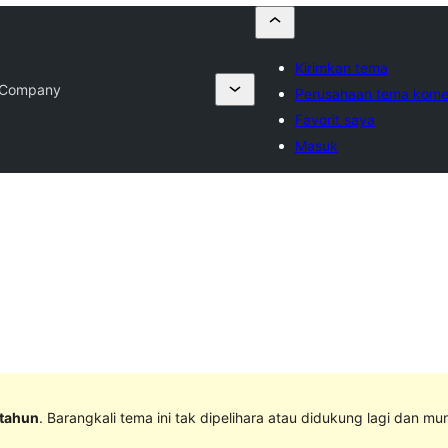
Kirimkan tema
e Company
Perusahaan tema komer
Favorit saya
Masuk
 tahun
. Barangkali tema ini tak dipelihara atau didukung lagi dan mu