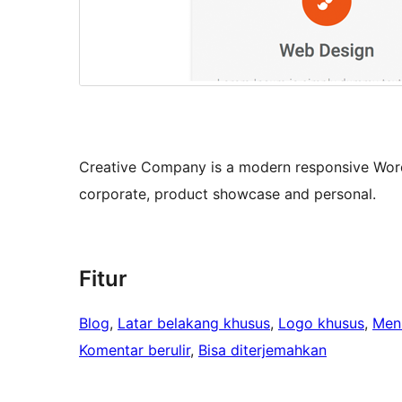
Creative Company is a modern responsive WordPr
corporate, product showcase and personal.
Fitur
Blog
, 
Latar belakang khusus
, 
Logo khusus
, 
Men
Komentar berulir
, 
Bisa diterjemahkan