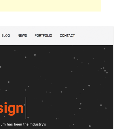
Pratinjau
Unduh
Versi
1.0.6
Terakhir diperbarui
Oktober 13, 2018
Instalasi aktif
10+
Versi WordPress
4.7
Halaman utama tema