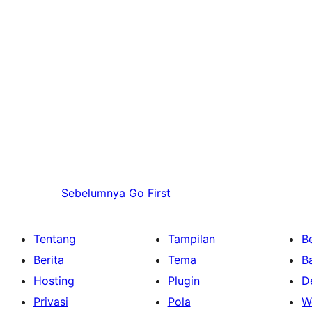
Sebelumnya
Go First
Tentang
Tampilan
Be
Berita
Tema
B
Hosting
Plugin
D
Privasi
Pola
W