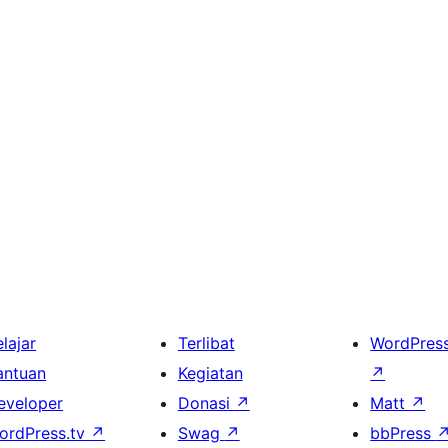
lajar
Terlibat
WordPres
antuan
Kegiatan
↗
eveloper
Donasi
↗
Matt
↗
ordPress.tv
↗
Swag
↗
bbPress