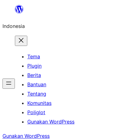
Lewati
ke
Indonesia
konten
Tema
Plugin
Berita
Bantuan
Tentang
Komunitas
Poliglot
Gunakan WordPress
Gunakan WordPress