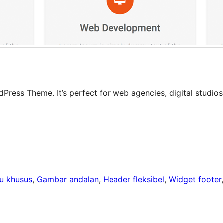
ess Theme. It’s perfect for web agencies, digital studios
u khusus
, 
Gambar andalan
, 
Header fleksibel
, 
Widget footer