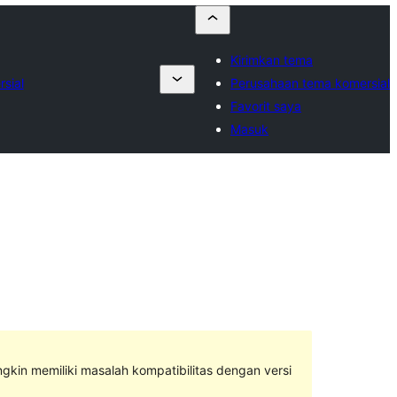
Kirimkan tema
sial
Perusahaan tema komersial
Favorit saya
Masuk
ngkin memiliki masalah kompatibilitas dengan versi