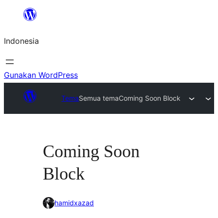
Lewati
ke
Indonesia
konten
Gunakan WordPress
Tema
Semua tema
Coming Soon Block
Coming Soon
Block
hamidxazad