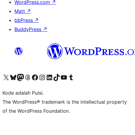
WordPress.com
↗
Matt
↗
bbPress
↗
BuddyPress
↗
Kunjungi akun X (sebelumnya Twitter) kami
Visit our Bluesky account
Kunjungi akun Mastodon kami
Visit our Threads account
Kunjungi halaman Facebook kami
Kunjungi akun Instagram kami
Kunjungi akun LinkedIn kami
Visit our TikTok account
Kunjungi channel YouTube kami
Visit our Tumblr account
Kode adalah Puisi.
The WordPress® trademark is the intellectual property
of the WordPress Foundation.