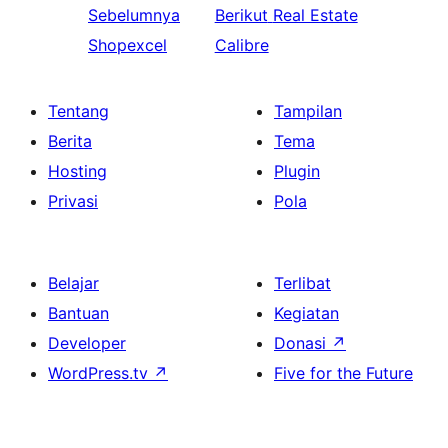
Sebelumnya
Berikut
Real Estate
Shopexcel
Calibre
Tentang
Tampilan
Berita
Tema
Hosting
Plugin
Privasi
Pola
Belajar
Terlibat
Bantuan
Kegiatan
Developer
Donasi
↗
WordPress.tv
↗
Five for the Future