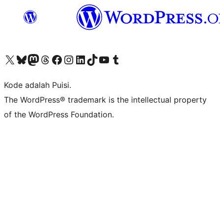
Kunjungi akun X (sebelumnya Twitter) kami
Visit our Bluesky account
Kunjungi akun Mastodon kami
Visit our Threads account
Kunjungi halaman Facebook kami
Kunjungi akun Instagram kami
Kunjungi akun LinkedIn kami
Visit our TikTok account
Kunjungi channel YouTube kami
Visit our Tumblr account
Kode adalah Puisi.
The WordPress® trademark is the intellectual property
of the WordPress Foundation.