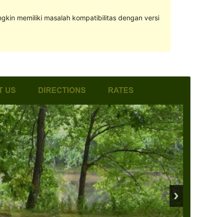
ngkin memiliki masalah kompatibilitas dengan versi
Pratinjau
Unduh
Versi
1.0.7
Terakhir diperbarui
Januari 19, 2016
Instalasi aktif
30+
Halaman utama tema