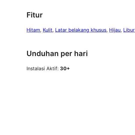
Fitur
Hitam
, 
Kulit
, 
Latar belakang khusus
, 
Hijau
, 
Libu
Unduhan per hari
Instalasi Aktif:
30+