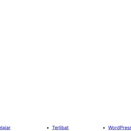
lajar
Terlibat
WordPres