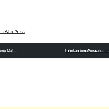
an WordPress
amp Maine
Kirimkan tema
Perusahaan t