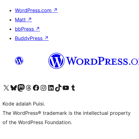
WordPress.com
↗
Matt
↗
bbPress
↗
BuddyPress
↗
Kunjungi akun X (sebelumnya Twitter) kami
Visit our Bluesky account
Kunjungi akun Mastodon kami
Visit our Threads account
Kunjungi halaman Facebook kami
Kunjungi akun Instagram kami
Kunjungi akun LinkedIn kami
Visit our TikTok account
Kunjungi channel YouTube kami
Visit our Tumblr account
Kode adalah Puisi.
The WordPress® trademark is the intellectual property
of the WordPress Foundation.