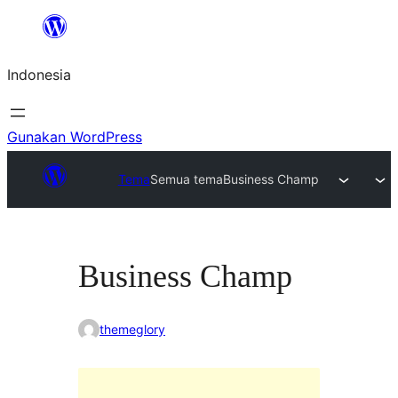
Lewati
ke
Indonesia
konten
Gunakan WordPress
Tema
Semua tema
Business Champ
Business Champ
themeglory