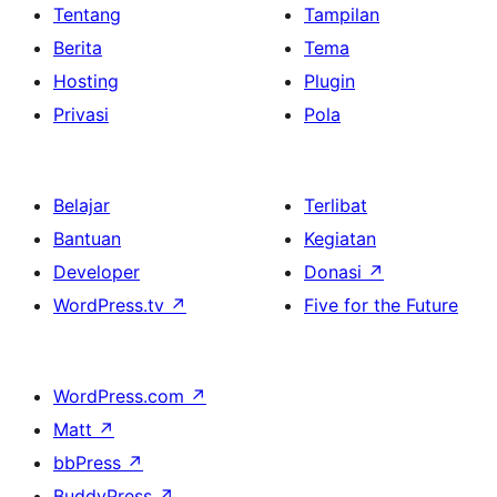
Tentang
Tampilan
Berita
Tema
Hosting
Plugin
Privasi
Pola
Belajar
Terlibat
Bantuan
Kegiatan
Developer
Donasi
↗
WordPress.tv
↗
Five for the Future
WordPress.com
↗
Matt
↗
bbPress
↗
BuddyPress
↗