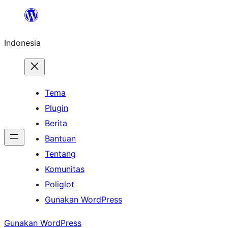
Lewati
ke
Indonesia
konten
Tema
Plugin
Berita
Bantuan
Tentang
Komunitas
Poliglot
Gunakan WordPress
Gunakan WordPress