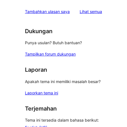
bintang
ulasan
1-
ulasan
Tambahkan ulasan saya
Lihat semua
bintang
Dukungan
Punya usulan? Butuh bantuan?
Tampilkan forum dukungan
Laporan
Apakah tema ini memiliki masalah besar?
Laporkan tema ini
Terjemahan
Tema ini tersedia dalam bahasa berikut: