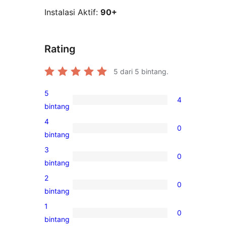
Instalasi Aktif:
90+
Rating
5
dari 5 bintang.
5
4
4
bintang
ulasan
4
0
5-
0
bintang
bintang
ulasan
3
0
4-
0
bintang
bintang
ulasan
2
0
3-
0
bintang
bintang
ulasan
1
0
2-
0
bintang