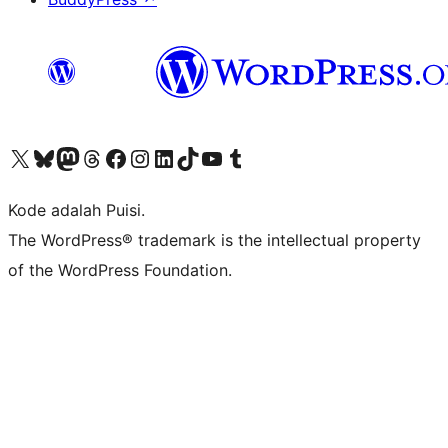
Kunjungi akun X (sebelumnya Twitter) kami
Visit our Bluesky account
Kunjungi akun Mastodon kami
Visit our Threads account
Kunjungi halaman Facebook kami
Kunjungi akun Instagram kami
Kunjungi akun LinkedIn kami
Visit our TikTok account
Kunjungi channel YouTube kami
Visit our Tumblr account
Kode adalah Puisi.
The WordPress® trademark is the intellectual property
of the WordPress Foundation.