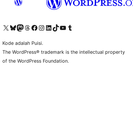
Kunjungi akun X (sebelumnya Twitter) kami
Visit our Bluesky account
Kunjungi akun Mastodon kami
Visit our Threads account
Kunjungi halaman Facebook kami
Kunjungi akun Instagram kami
Kunjungi akun LinkedIn kami
Visit our TikTok account
Kunjungi channel YouTube kami
Visit our Tumblr account
Kode adalah Puisi.
The WordPress® trademark is the intellectual property
of the WordPress Foundation.