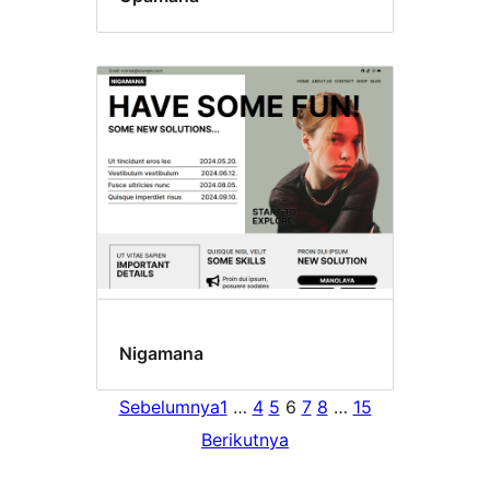
Nigamana
Sebelumnya
1
…
4
5
6
7
8
…
15
Berikutnya