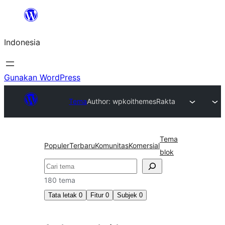
Lewati
ke
Indonesia
konten
Gunakan WordPress
Tema
Author: wpkoithemes
Rakta
Tema
Populer
Terbaru
Komunitas
Komersial
blok
Cari
180 tema
Tata letak
0
Fitur
0
Subjek
0