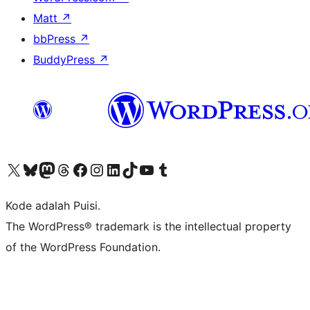
Matt
↗
bbPress
↗
BuddyPress
↗
Kunjungi akun X (sebelumnya Twitter) kami
Visit our Bluesky account
Kunjungi akun Mastodon kami
Visit our Threads account
Kunjungi halaman Facebook kami
Kunjungi akun Instagram kami
Kunjungi akun LinkedIn kami
Visit our TikTok account
Kunjungi channel YouTube kami
Visit our Tumblr account
Kode adalah Puisi.
The WordPress® trademark is the intellectual property
of the WordPress Foundation.