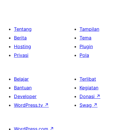
Tentang
Tampilan
Berita
Tema
Hosting
Plugin
Privasi
Pola
Belajar
Terlibat
Bantuan
Kegiatan
Developer
Donasi
↗
WordPress.tv
↗
Swag
↗
WordPress.com
↗