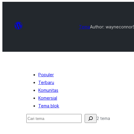
Tema
Author: wayneconnor
Populer
Terbaru
Komunitas
Komersial
Tema blok
Cari
2 tema