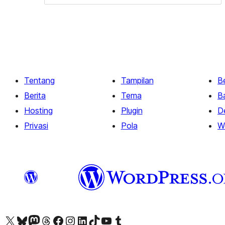
Tentang
Tampilan
Be
Berita
Tema
B
Hosting
Plugin
D
Privasi
Pola
W
Kunjungi akun X (sebelumnya Twitter) kami
Visit our Bluesky account
Kunjungi akun Mastodon kami
Visit our Threads account
Kunjungi halaman Facebook kami
Kunjungi akun Instagram kami
Kunjungi akun LinkedIn kami
Visit our TikTok account
Kunjungi channel YouTube kami
Visit our Tumblr account