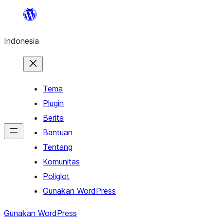
Lewati
ke
Indonesia
konten
Tema
Plugin
Berita
Bantuan
Tentang
Komunitas
Poliglot
Gunakan WordPress
Gunakan WordPress