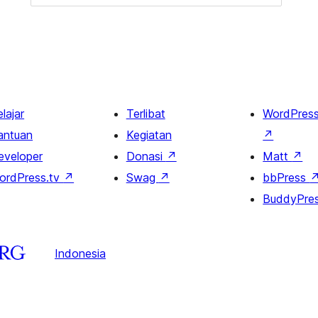
lajar
Terlibat
WordPres
antuan
Kegiatan
↗
eveloper
Donasi
↗
Matt
↗
ordPress.tv
↗
Swag
↗
bbPress
BuddyPre
Indonesia