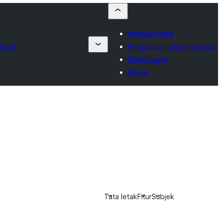
Kirimkan tema
rsial
Perusahaan tema komersial
Favorit saya
Masuk
Tata letak
Fitur
Subjek