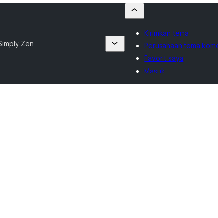
Kirimkan tema
Simply Zen
Perusahaan tema kome
Favorit saya
Masuk