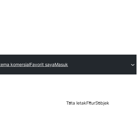
tema komersial
Favorit saya
Masuk
Tata letak
Fitur
Subjek