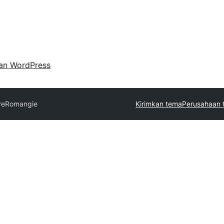
an WordPress
re
Romangie
Kirimkan tema
Perusahaan 