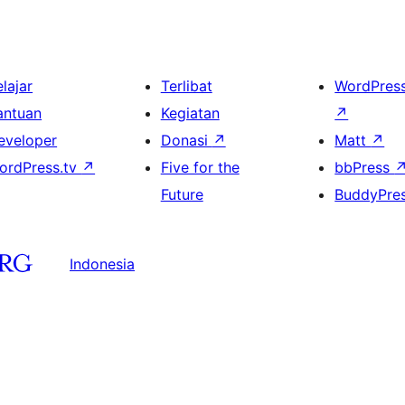
lajar
Terlibat
WordPres
antuan
Kegiatan
↗
eveloper
Donasi
↗
Matt
↗
ordPress.tv
↗
Five for the
bbPress
Future
BuddyPre
Indonesia