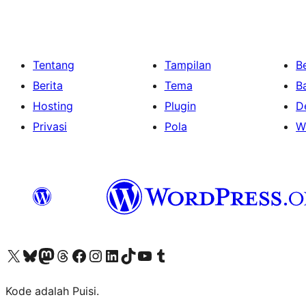
Tentang
Tampilan
Be
Berita
Tema
B
Hosting
Plugin
D
Privasi
Pola
W
Kunjungi akun X (sebelumnya Twitter) kami
Visit our Bluesky account
Kunjungi akun Mastodon kami
Visit our Threads account
Kunjungi halaman Facebook kami
Kunjungi akun Instagram kami
Kunjungi akun LinkedIn kami
Visit our TikTok account
Kunjungi channel YouTube kami
Visit our Tumblr account
Kode adalah Puisi.