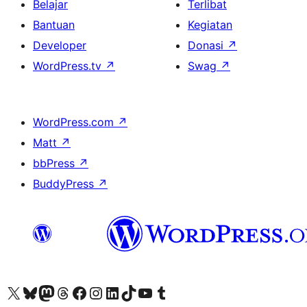
Belajar
Terlibat
Bantuan
Kegiatan
Developer
Donasi
↗
WordPress.tv
↗
Swag
↗
WordPress.com
↗
Matt
↗
bbPress
↗
BuddyPress
↗
Kunjungi akun X (sebelumnya Twitter) kami
Visit our Bluesky account
Kunjungi akun Mastodon kami
Visit our Threads account
Kunjungi halaman Facebook kami
Kunjungi akun Instagram kami
Kunjungi akun LinkedIn kami
Visit our TikTok account
Kunjungi channel YouTube kami
Visit our Tumblr account