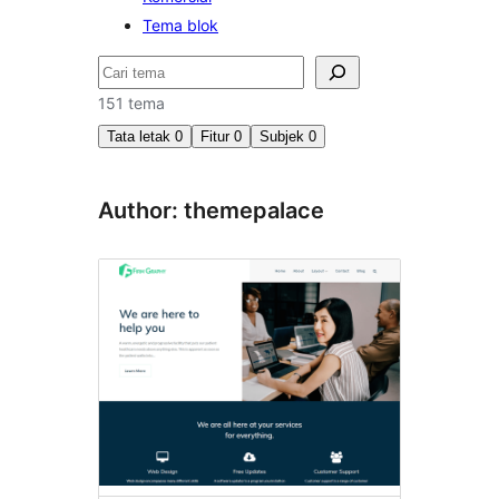
Tema blok
Cari
151 tema
Tata letak
0
Fitur
0
Subjek
0
Author: themepalace