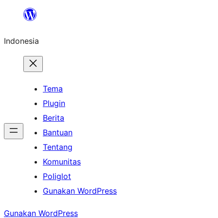
Lewati
ke
Indonesia
konten
Tema
Plugin
Berita
Bantuan
Tentang
Komunitas
Poliglot
Gunakan WordPress
Gunakan WordPress