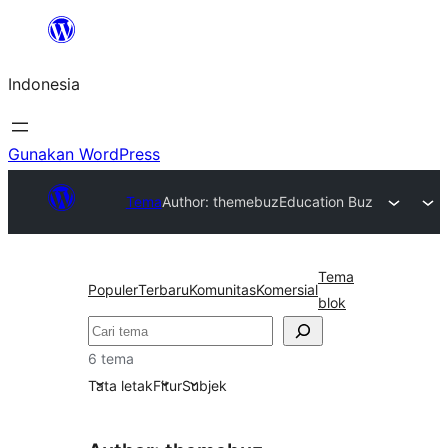
Lewati
ke
Indonesia
konten
Gunakan WordPress
Tema
Author: themebuz
Education Buz
Tema
Populer
Terbaru
Komunitas
Komersial
blok
Cari
6 tema
Tata letak
Fitur
Subjek