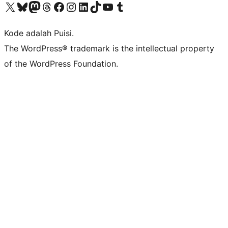
Kunjungi akun X (sebelumnya Twitter) kami
Visit our Bluesky account
Kunjungi akun Mastodon kami
Visit our Threads account
Kunjungi halaman Facebook kami
Kunjungi akun Instagram kami
Kunjungi akun LinkedIn kami
Visit our TikTok account
Kunjungi channel YouTube kami
Visit our Tumblr account
Kode adalah Puisi.
The WordPress® trademark is the intellectual property
of the WordPress Foundation.