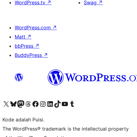
WordPress.tv
↗
Swag
↗
WordPress.com
↗
Matt
↗
bbPress
↗
BuddyPress
↗
Kunjungi akun X (sebelumnya Twitter) kami
Visit our Bluesky account
Kunjungi akun Mastodon kami
Visit our Threads account
Kunjungi halaman Facebook kami
Kunjungi akun Instagram kami
Kunjungi akun LinkedIn kami
Visit our TikTok account
Kunjungi channel YouTube kami
Visit our Tumblr account
Kode adalah Puisi.
The WordPress® trademark is the intellectual property