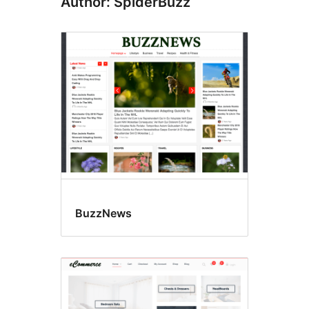
Author: SpiderBuzz
BuzzNews