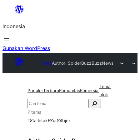
Lewati
ke
Indonesia
konten
Gunakan WordPress
Tema
Author: SpiderBuzz
BuzzNews
Tema
Populer
Terbaru
Komunitas
Komersial
blok
Cari
7 tema
Tata letak
Fitur
Subjek